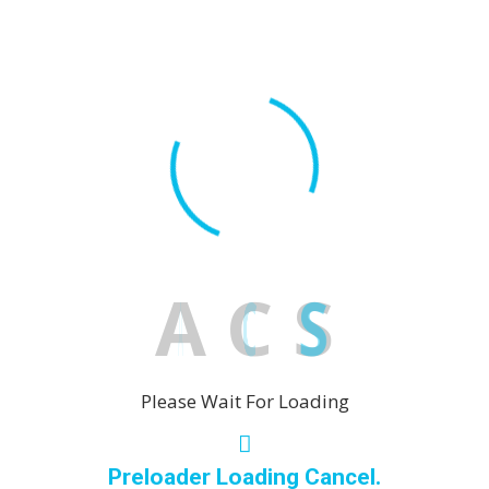
Malaga
Marbella
Puerto Ba
San Pedro
Mijas
La Cala de
Las Laguna
A
C
S
Mijas
Mijas Cost
Riviera del Sol
Please Wait For Loading
Sotogrande
Torreblanca
Preloader Loading Cancel.