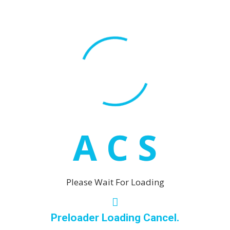
Malaga
Marbella
Puerto Ba
San Pedro
Mijas
La Cala de
Las Laguna
Mijas
A
C
S
Mijas Cost
Riviera del Sol
Sotogrande
Please Wait For Loading
Torreblanca
Preloader Loading Cancel.
Torrequebrada